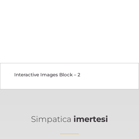
Cartem fert
incipio
Lorem ipsum dolor sit amet, consec tetur adipisi cing elit,
sed do eius mod tempor incidi dunt aliqua impert.
READ MORE
Interactive Images Block – 2
Simpatica
imertesi