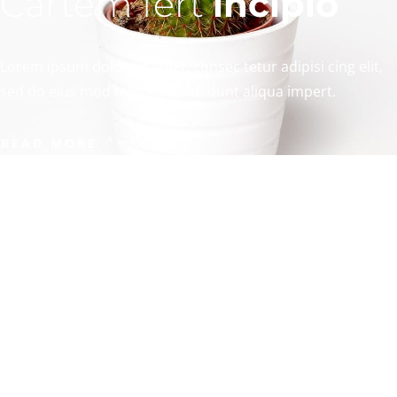
Cartem fert
incipio
Lorem ipsum dolor sit amet, consec tetur adipisi cing elit,
sed do eius mod tempor incidi dunt aliqua impert.
READ MORE
Cartem fert
incipio
Lorem ipsum dolor sit amet, consec tetur adipisi cing elit,
sed do eius mod tempor incidi dunt aliqua impert.
READ MORE
Cartem fert
incipio